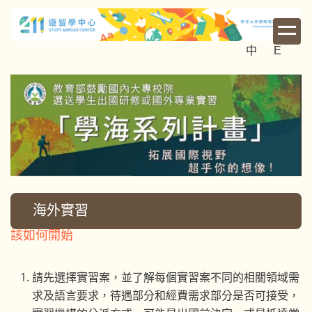
跳
到
主
中
E
要
內
容
區
海外實習
該如何開始
請先選擇實習案，並了解每個實習案不同的相關領域需
求及語言要求，待遇部分和經費需求部分是否可接受，