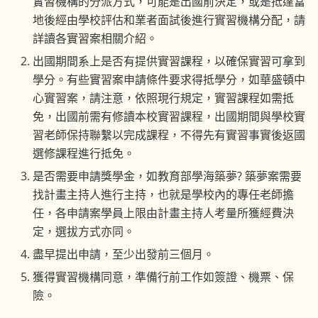
實習機構的分派方式，可能是出國前決定，或是抵達當
地後經由學校評估和業者面試後進行實習機構分配，請
詳讀各實習案相關介紹。
出國期間系上是否有提供實習課程，以確保實習可拿到
學分。有些實習案申請條件要求得抵學分，如華盛頓中
心實習案，請注意，依照現行規定，實習課程如需抵
免，出國前需有修讀本校實習課程，出國期間與學校實
習老師保持聯繫以完成課程，不得先有實習事實後返國
選修課程進行抵免。
是否需要申請獎學金，如教育部學海築夢? 築夢案需要
找計畫主持人進行主持，也就是學校內的專任老師擔
任，各申請案學員上限由計畫主持人考量所獲經費決
定，選拔方式亦同。
盡早提出申請，至少出發前三個月。
獲得實習機構同意，準備行前工作如簽證、機票、保
險。