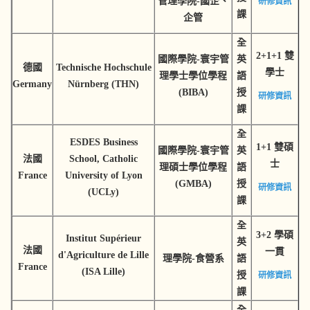
管理學院-國企、
研修資訊
課
企管
全
2+1+1 雙
國際學院-寰宇管
英
德國
Technische Hochschule
學士
理學士學位學程
語
Germany
Nürnberg (THN)
(BIBA)
授
研修資訊
課
全
ESDES Business
1+1 雙碩
國際學院-寰宇管
英
法國
School, Catholic
士
理碩士學位學程
語
France
University of Lyon
(GMBA)
授
研修資訊
(UCLy)
課
全
3+2 學碩
Institut Supérieur
英
法國
一貫
d'Agriculture de Lille
理學院-食營系
語
France
(ISA Lille)
授
研修資訊
課
全