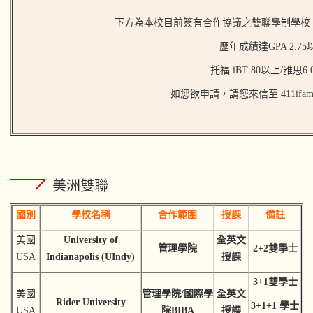
下方為本校目前簽有合作協議之雙聯學制學校，秋
歷年成績達GPA 2.75
托福 iBT 80以上/雅思6
如您欲申請，請您來信至 411ifamily
美洲雙聯
國別
學校名稱
合作範圍
授課
備註
美國
University of
全英文
管理學院
2+2雙學士
USA
Indianapolis (UIndy)
授課
3+1雙學士
美國
管理學院/國際學
全英文
Rider University
3+1+1 學士
USA
院BIBA
授課