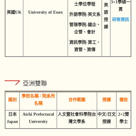
3+1學碩一
士學位學程
英
貫
英國UK
University of Essex
語
外語學院-英文系
研修資訊
授
管理學院-國企、
課
企管、會計
資訊學院-資工、
資管、資傳
亞洲雙聯
學校名稱 / 院系所
國別
合作範圍
授課
備註
名稱
日本
Aichi Prefectural
人文暨社會科學院台
中文/日文
2+2雙
Japan
University
灣文學系
授課
學士