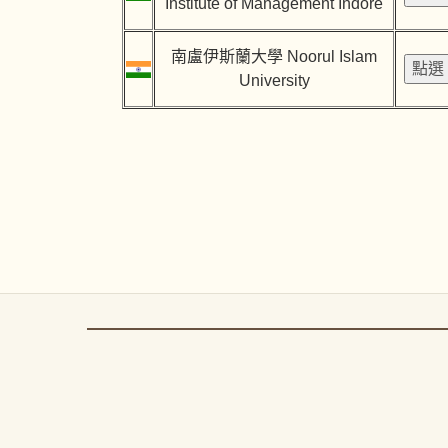
Institute of Management Indore
南盧伊斯蘭大學 Noorul Islam
University