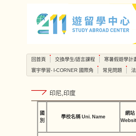
跳
到
主
要
內
容
區
回首頁
交換學生/語言課程
寒暑假遊學計
寰宇學習- I-CORNER 國際角
常見問題
法
印尼,印度
國
網站
學校名稱 Uni. Name
別
Websi