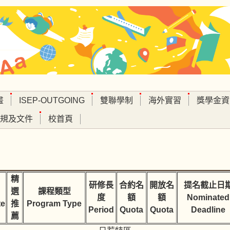
畫
ISEP-OUTGOING
雙聯學制
海外實習
獎學金資
規及文件
校首頁
精
研修長
合約名
開放名
提名截止日
選
課程類型
度
額
額
Nominated
te
推
Program Type
Period
Quota
Quota
Deadline
薦