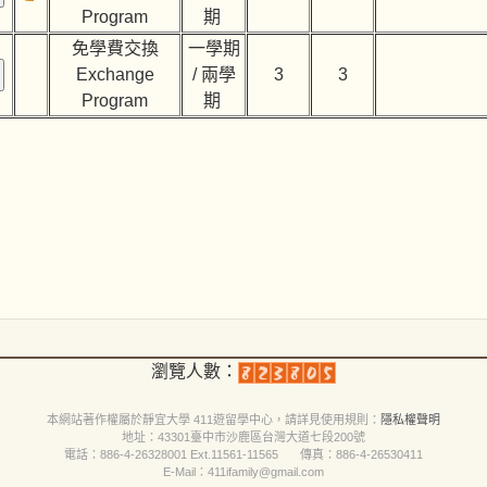
Program
期
免學費交換
一學期
Exchange
/ 兩學
3
3
Program
期
瀏覽人數：
本網站著作權屬於靜宜大學 411遊留學中心，請詳見
使用規則
：
隱私權聲明
地址：43301臺中市沙鹿區台灣大道七段200號
電話：886-4-26328001 Ext.11561-11565 傳真：886-4-26530411
E-Mail：411ifamily@gmail.com