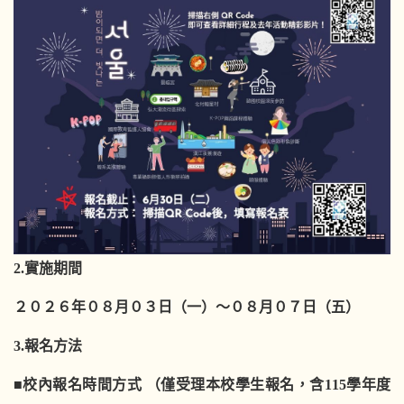
2.
實施期間
２０２６年０８月０３日（
一
）〜０８月０７日（
五
）
3.
報名方法
■
校內報名時間方式
（僅受理本校學生報名，
含
115
學年度