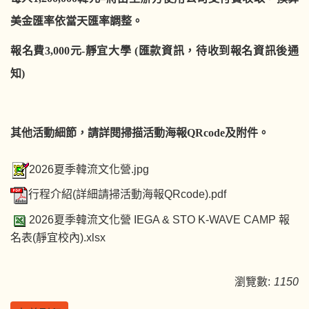
美金匯率依當天匯率調整
。
報名費
3
,
000
元
-
靜宜大學
(
匯款資訊
，
待收到報名資訊後通
知
)
其他活動細節，請詳閱
掃描活動海報
QR
code
及
附件。
2026夏季韓流文化營.jpg
行程介紹(詳細請掃活動海報QRcode).pdf
2026夏季韓流文化營 IEGA & STO K-WAVE CAMP 報
名表(靜宜校內).xlsx
瀏覽數:
1150