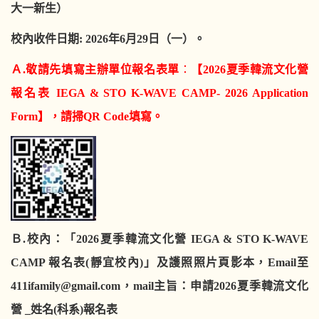
大一新生
）
校內收件日期
: 2026
年
6
月
29
日（
一
）。
Ａ.敬請先填寫主辦單位報名表單
：
【
202
6
夏季韓流文化營
報名表
IEGA & STO K-WAVE CAMP-
2026
Application
Form
】
，
請掃
Q
R
C
ode
填寫
。
Ｂ.校內
：
「
2026
夏季韓流文化營
IEGA & STO K-WAVE
CAMP
報名表
(
靜宜校內
)
」及護照照片頁影本，
Email
至
411ifamily@gmail.com
，
mail
主旨：申請
202
6
夏季韓流文化
營
_
姓名
(
科系
)
報名表