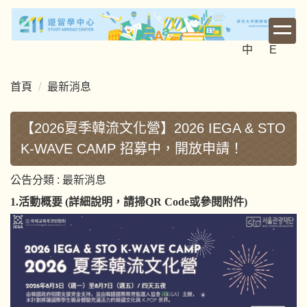
跳
到
主
中
E
要
內
首頁
最新消息
容
區
【2026夏季韓流文化營】2026 IEGA & STO
K-WAVE CAMP 招募中，開放申請！
公告分類 :
最新消息
1.
活動概要
(
詳細說明
，
請掃
Q
R
C
ode
或參閱附件
)