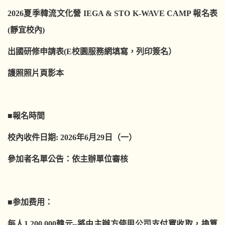
2026
夏季韓流文化營
IEGA & STO K-WAVE CAMP
報名表
(
靜宜校內
)
出國研修申請表
(E
校園服務網填寫，列印簽名）
護照照片頁影本
■
報名時間
校內收件日期
: 2026
年
6
月
29
日（
一
）
參加者名單公告：
依主辦單位審核
■
参加费用：
每人
1,200,000
韓元
–
將由主辦方使用公司支付寶收取
，
換算