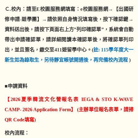
Ｃ.校內
：
請至
E
校園服務網填寫：
e
校園服務網→【出國研
修申請
-
遊學團】→請依照自身情況填寫後，按下確認鍵→
資料送出後，請按下頁面右上方”列印確認單”，系統會自動
帶出申請確認單，請詳細閱讀本確認單後，將確認單列印
出，並且簽名，繳交至
411
遊留學中心。
(
註
: 115
學年度大一
新生如為錄取生
，
另待靜宜帳號開通後
，
再完備校內流程
)
■
申請資料
【
202
6
夏季韓流文化營報名表
IEGA & STO K-WAVE
CAMP-
2026
Application Form
】
(
主辦單位報名表單
，
請掃
Q
R
C
ode
填寫
)
校內流程
：