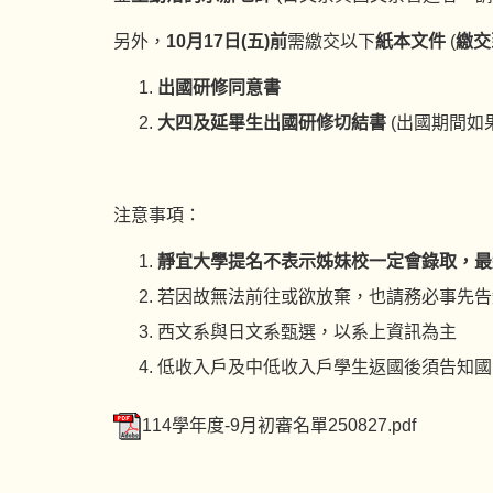
另外，
10月17日(五)前
需繳交以下
紙本文件
(
繳交
出國研修同意書
大四及延畢生出國研修切結書
(出國期間如
注意事項：
靜宜大學提名不表示姊妹校一定會錄取，最
若因故無法前往或欲放棄，也請務必事先告
西文系與日文系甄選，以系上資訊為主
低收入戶及中低收入戶學生返國後須告知國際
114學年度-9月初審名單250827.pdf