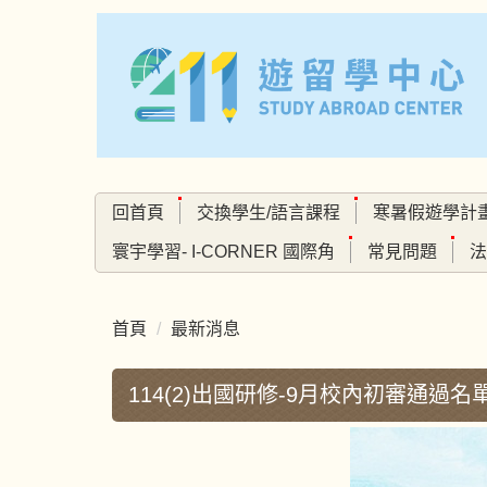
跳
到
主
要
內
容
區
回首頁
交換學生/語言課程
寒暑假遊學計
寰宇學習- I-CORNER 國際角
常見問題
法
首頁
最新消息
114(2)出國研修-9月校內初審通過名