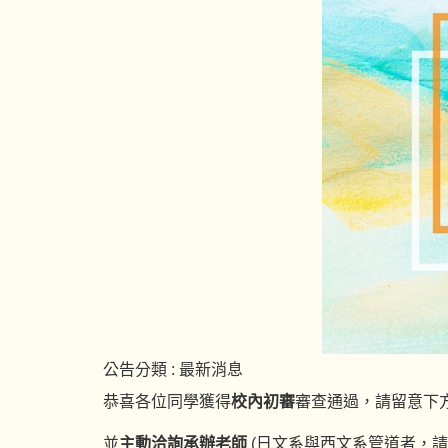
公告分類 :
最新消息
恭喜各位同學獲得
校內初審
審查通過，請留意下
並
主動洽詢承辦老師
(日文系與西文系管道者，請