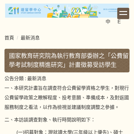
跳
到
主
中
E
要
內
首頁
最新消息
容
區
國家教育研究院為執行教育部委辦之「公費留
學考試制度精進研究」計畫徵募受訪學生
公告分類 :
最新消息
一、本研究計畫旨在調查符合公費留學資格之學生，對現行
公費留學政策之瞭解程度、投考意願、準備成本，及對返國
服務制度之看法，以作為檢視並建議制度調整之參據。
二、本訪談調查對象、執行時間說明如下：
(一)招募對象：現就讀大學(三年級以上優先)、碩士