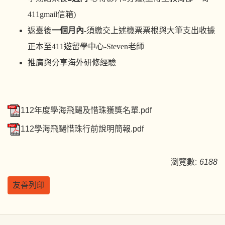
411gmail信箱)
返臺後
一個月內
-
須繳交上述機票票根與大筆支出收據
正本至411遊留學中心-Steven老師
推廣與分享海外研修經驗
112年度學海飛颺及惜珠獲獎名單.pdf
112學海飛颺惜珠行前說明簡報.pdf
瀏覽數:
6188
友善列印