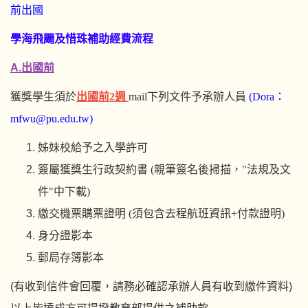
前出國
學海飛颺及惜珠補助經費流程
A.出國前
獲獎學生須於
出國前2週
mail下列文件予承辦人員
(Dora：
mfwu@pu.edu.tw)
姊妹校給予之入學許可
簽屬獲獎生行政契約書 (親筆簽名後掃描，"法規及文
件"中下載)
繳交機票購票證明 (須包含去程航班資訊+付款證明)
身分證影本
郵局存簿影本
(有收到信件會回覆，請務必確認承辦人員有收到繳件資料)