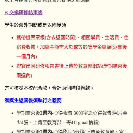
以上皆達成方可提撥教育部提供之補助款
B.交換研修結束後
學生於海外期間或是返國後須
攜帶機票票根(含去返國時間)、相關學費、生活費、住
宿費收據，加總金額需大於或等於獎學金總額(返臺後
一個月內)
撰寫出國研修報告書後上傳於教育部網站(學期結束後
兩週內)
方可核發本校配合款，合計兩個階段撥款。
獲獎生返國後須執行之義務
學期結束後
2週內
-心得報告 3000字之心得報告(照片至
少4張，上傳至教育部，寄411gmail信箱)
學期結束後
2週內
-
心得影片3分鐘(上傳至教育部、寄