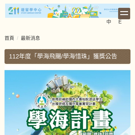
跳
到
主
中
E
要
內
首頁
最新消息
容
區
112年度「學海飛颺/學海惜珠」獲獎公告