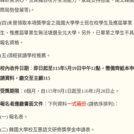
韓研習決心，含其獨自在外生活能力、家庭支持態度、南北韓國
際局勢發展等
)
。
(
四
)
未曾領取本項獎學金之我國大學學士班在校學生及應屆畢業
生，惟應屆畢業生無法填選全北大學。另外，已畢業之學生不具
報名資格。
(
五
)
須經就讀學校推薦。
校內收件日期
：
即日起至
115
年
5
月
19
日
中午
12
點
，需備齊紙本申
請資料，繳交至主顧
315
受獎期限
：
6
個月，自
115
年
9
月
1
日起至
116
年
2
月
28
日止。
報名者應繳書面文件
：下列資料
一式兩份
(
請依序排列
)
：
(
一
)
報名表。
(
二
)
韓國大學校互惠語文研修獎學金申請表。