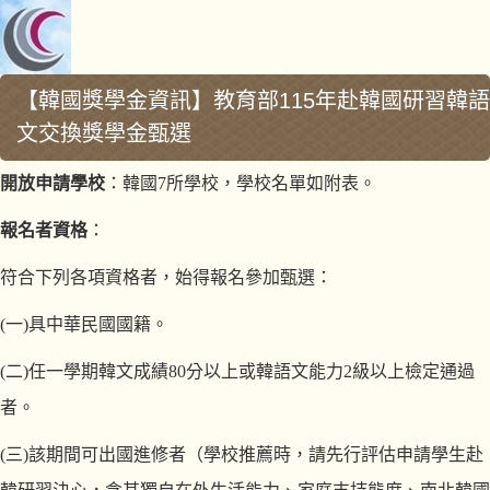
【韓國獎學金資訊】教育部115年赴韓國研習韓語
文交換獎學金甄選
開放申請學校
：韓國
7
所學校，學校名單如附表。
報名者資格
：
符合下列各項資格者，始得報名參加甄選：
(
一
)
具中華民國國籍。
(
二
)
任一學期韓文成績
80
分以上或韓語文能力
2
級以上檢定通過
者。
(
三
)
該期間可出國進修者（學校推薦時，請先行評估申請學生赴