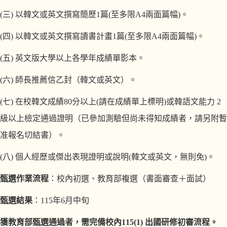
(
三
)
以韓文或英文撰寫簡歷
1
篇
(
至多限
A4
兩面篇幅
)
。
(
四
)
以韓文或英文撰寫讀書計畫
1
篇
(
至多限
A4
兩面篇幅
)
。
(
五
)
英文版大學以上各學年成績單影本。
(
六
)
師長推薦信乙封（韓文或英文）。
(
七
)
在校韓文成績
80
分以上
(
請在成績單上標明
)
或韓語文能力
2
級以上檢定通過證明（已參加測驗但尚未得知成績者，請另附暫
准報名切結書）。
(
八
)
個人經歷或傑出表現證明或說明
(
韓文或英文，無則免
)
。
甄選作業流程
：校內初選、教育部複選（書面審查＋面試）
甄選結果
：
115
年
6
月中旬
獲教育部甄選通過者，需完備校內
115(1)
出國研修初審流程。